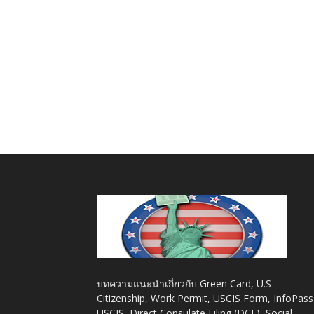
บทความแนะนำเกี่ยวกับ Green Card, U.S
Citizenship, Work Permit, USCIS Form, InfoPass
USCIS, Direct Consulate Filing (DCF), Social