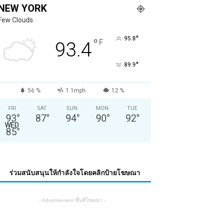
NEW YORK
Few Clouds
°
95.8
°
F
93.4
°
89.9
56 %
1.1mph
12 %
FRI
SAT
SUN
MON
TUE
93
°
87
°
94
°
90
°
92
°
WED
85
°
ร่วมสนับสนุนให้กำลังใจโดยคลิกป้ายโฆษณา
- Advertisement พื้นที่โฆษณา -