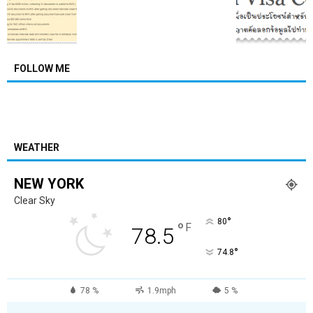
FOLLOW ME
WEATHER
NEW YORK
Clear Sky
°
80
°
F
78.5
°
74.8
78 %
1.9mph
5 %