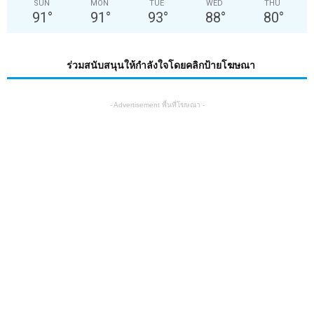
SUN
MON
TUE
WED
THU
91
°
91
°
93
°
88
°
80
°
ร่วมสนับสนุนให้กำลังใจโดยคลิกป้ายโฆษณา
- Advertisement พื้นที่โฆษณา -