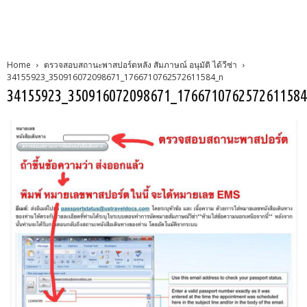
Home
ตรวจสอบสถานะพาสปอร์ตหลัง สัมภาษณ์ อนุมัติ ได้วีซ่า
34155923_350916072098671_1766710762572611584_n
34155923_350916072098671_176671076257261158