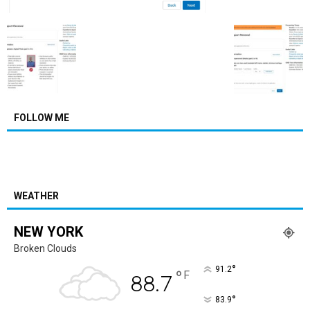
FOLLOW ME
WEATHER
NEW YORK
Broken Clouds
°
91.2
°
F
88.7
°
83.9