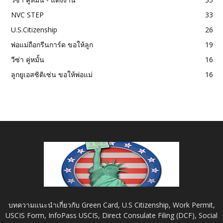
NVC STEP
33
U.S.Citizenship
26
พ่อแม่ถือกรีนการ์ด ขอให้ลูก
19
วีซ่า คู่หมั้น
16
ลูกยูเอสซิติเซ่น ขอให้พ่อแม่
16
บทความแนะนำเกี่ยวกับ Green Card, U.S Citizenship, Work Permit,
USCIS Form, InfoPass USCIS, Direct Consulate Filing (DCF), Social