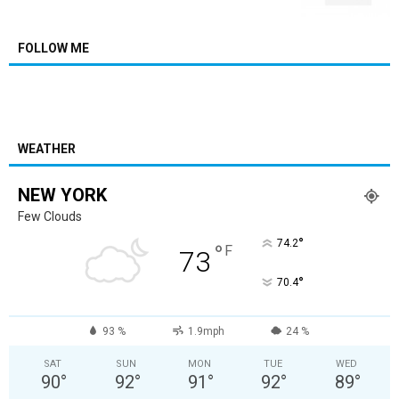
FOLLOW ME
WEATHER
NEW YORK
Few Clouds
°
74.2
°
F
73
°
70.4
93 %
1.9mph
24 %
SAT
SUN
MON
TUE
WED
90
°
92
°
91
°
92
°
89
°