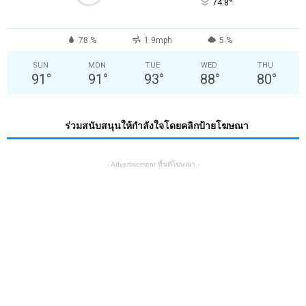
°
74.8
78 %
1.9mph
5 %
SUN
MON
TUE
WED
THU
91
°
91
°
93
°
88
°
80
°
ร่วมสนับสนุนให้กำลังใจโดยคลิกป้ายโฆษณา
- Advertisement พื้นที่โฆษณา -