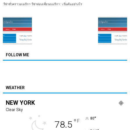
วีซ่าชั่วคราวอเมริกา วีซ่าท่องเที่ยวอเมริกา : เริ่มต้นอย่างไร
FOLLOW ME
WEATHER
NEW YORK
Clear Sky
°
80
°
F
78.5