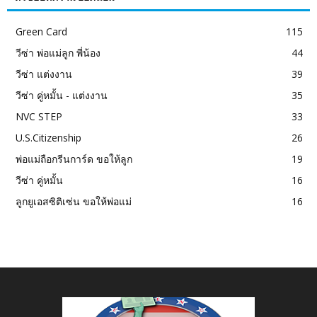
Green Card
115
วีซ่า พ่อแม่ลูก พี่น้อง
44
วีซ่า แต่งงาน
39
วีซ่า คู่หมั้น - แต่งงาน
35
NVC STEP
33
U.S.Citizenship
26
พ่อแม่ถือกรีนการ์ด ขอให้ลูก
19
วีซ่า คู่หมั้น
16
ลูกยูเอสซิติเซ่น ขอให้พ่อแม่
16