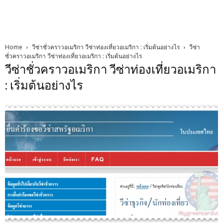
Home
วีซ่าชั่วคราวอเมริกา วีซ่าท่องเที่ยวอเมริกา : เริ่มต้นอย่างไร
วีซ่า
ชั่วคราวอเมริกา วีซ่าท่องเที่ยวอเมริกา : เริ่มต้นอย่างไร
วีซ่าชั่วคราวอเมริกา วีซ่าท่องเที่ยวอเมริกา
: เริ่มต้นอย่างไร