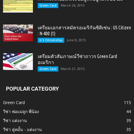
March 26, 2015
Green Card
เตรียมเอกสารสมัครอเมริกันซิติเซ่น : US Citizen
: N-400 (1)
June 8, 2015
U.S.Citizenship
เตรียมตัวสัมภาษณ์วีซ่าถาวร Green Card
อเมริกา
March 21, 2015
Green Card
POPULAR CATEGORY
Green Card
115
วีซ่า พ่อแม่ลูก พี่น้อง
44
วีซ่า แต่งงาน
39
วีซ่า คู่หมั้น - แต่งงาน
35