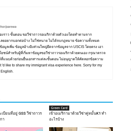
thor/parewa
Card,
ื่องราว ขั้นตอน ขอวีซ่าถาวรอเมริกาด้วยตัวเองโดยทำตามจาก
เลยอยากบอกต่อบ้าง ไม่ใช่ทนาย ไม่ได้จบกฎหมาย ข้อความทั้งหมด
มูลเพิ่ม ข้อมูลอ้างอิงส่วนใหญ่ยึดจากข้อมูลจาก USCIS โดยตรง เอา
ยชน์สำหรับผู้ที่เริ่มหาข้อมูลขอวีซ่าถาวรอเมริกาด้วยตนเอง กรุณาตรวจ
ค์ที่แนบด้วยก่อนยื่นเอกสารแต่ละขั้นตอน ไม่อนุญาตให้คัดลอกข้อความ
t 'd like to share my immigrant visa experience here. Sorry for my
 English.
U.S.
R
Green Card
ะเบียนที่อยู่ GSS วีซ่าถาวร
เข้าอเมริกามาด้วยวีซ่าคู่หมั้นK1 ทำ
ิกา
อะไรบ้าง
Citizen,