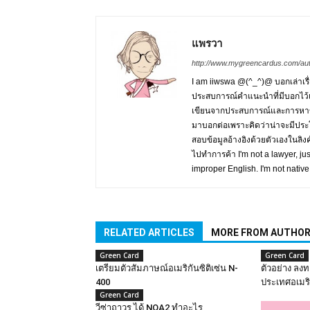
แพรวา
http://www.mygreencardus.com/au
I am iiwswa @(^_^)@ บอกเล่าเร
ประสบการณ์คำแนะนำที่มีบอกไว้
เขียนจากประสบการณ์และการหาข้อ
มาบอกต่อเพราะคิดว่าน่าจะมีประโ
สอบข้อมูลอ้างอิงด้วยตัวเองในลิง
ไปทำการค้า I'm not a lawyer, jus
improper English. I'm not native
RELATED ARTICLES
MORE FROM AUTHO
Green Card
Green Card
เตรียมตัวสัมภาษณ​์อเมริกันซิติเซ่น N-
ตัวอย่าง ลงท
400
ประเทศอเมร
Green Card
วีซ่าถาวร ได้ NOA2 ทำอะไร