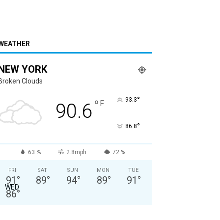
WEATHER
NEW YORK
Broken Clouds
°
93.3
°
F
90.6
°
86.8
63 %
2.8mph
72 %
FRI
SAT
SUN
MON
TUE
91
°
89
°
94
°
89
°
91
°
WED
86
°