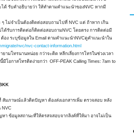
จะได้ รับคำอธิบายว่า ให้ทำตามคำแนะนำของNVC หากมี
>
ๆ ไม่จำเป็นต้องติดต่อสอบถามไปที่ NVC แต่ ถ้าหาก เกิน
ม่ได้รับการติดต่อก็ติดต่อสอบถามNVC โดยตรง การติดต่อมี
ail ต้อง ระบุข้อมูลใน Email ตามคำแนะนำNVCดูคำแนะนำใน
/immigrate/nvc/nvc-contact-information.html
ยายามโทรนานหน่อย กว่าจะติด หลีกเลี่ยงการโทรในช่วงเวลา
Visa
ามนี้มีโอกาสโทรติดง่ายกว่า OFF-PEAK Calling Times: 7am to
 BKK
 สัมภาษณ์แล้วติดปัญหา ต้องส่งเอกสารเพิ่ม ตรวจสอบ หลัง
คู่
อน NVC
า ข้อมูลสถานะที่ให้ตรสจสอบจากลิงค์ที่ให้มา อาจไม่เป็น