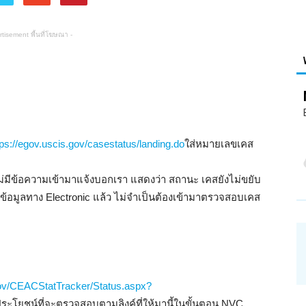
rtisement พื้นที่โฆษณา -
อ่าน
tps://egov.uscis.gov/casestatus/landing.do
ใส่หมายเลขเคส
้าไม่มีข้อความเข้ามาแจ้งบอกเรา แสดงว่า สถานะ เคสยังไม่ขยับ
ข้อมูลทาง Electronic แล้ว ไม่จำเป็นต้องเข้ามาตรวจสอบเคส
บทความ
.gov/CEACStatTracker/Status.aspx?
ีประโยชน์ที่จะตรวจสอบตามลิงค์ที่ให้มานี้ในขั้นตอน NVC