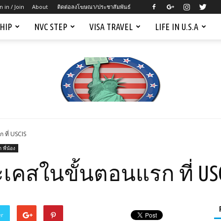
n in / Join
About
ติดต่อลงโฆษณา/ประชาสัมพันธ์
SHIP
NVC STEP
VISA TRAVEL
LIFE IN U.S.A
ที่ USCIS
Mygreencardus.com
ก พี่น้อง
สในขั้นตอนแรก ที่ US
er
–