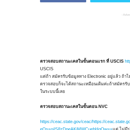
- Adve
ตรวจสอบสถานะเคสในขั้นตอนแรก ที่ USCIS
ht
USCIS
แต่ถ้า สมัครรับข้อมูลทาง Electronic อยู่แล้ว ถ
ตรวจสอบก็จะได้สถานะเหมือนเดิมค่ะถ้าสมัครรับ
ในระบบนี้เลย
ตรวจสอบสถานะเคสในขั้นตอน NVC
https://ceac.state.gov/ceac/
https://ceac.state
eQs=o/iS8zDpeAKjMWCuebHqOw==
แต่ ไม่ม