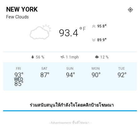
NEW YORK
Few Clouds
°
95.8
°
F
93.4
°
89.9
56 %
1.1mph
12 %
FRI
SAT
SUN
MON
TUE
93
°
87
°
94
°
90
°
92
°
WED
85
°
ร่วมสนับสนุนให้กำลังใจโดยคลิกป้ายโฆษณา
- Advertisement พื้นที่โฆษณา -