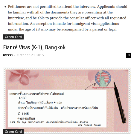
Green Card
Fiancé Visas (K-1), Bangkok
แพรวา
-
October 29, 2015
0
Green Card