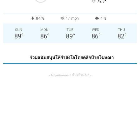
°
72.8
84 %
1.1mph
4 %
SUN
MON
TUE
WED
THU
89
°
86
°
89
°
86
°
82
°
ร่วมสนับสนุนให้กำลังใจโดยคลิกป้ายโฆษณา
- Advertisement พื้นที่โฆษณา -