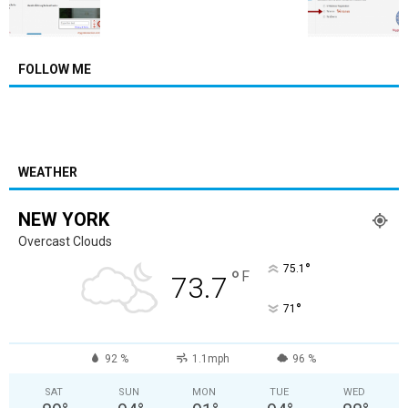
FOLLOW ME
WEATHER
NEW YORK
Overcast Clouds
°
75.1
°
F
73.7
°
71
92 %
1.1mph
96 %
SAT
SUN
MON
TUE
WED