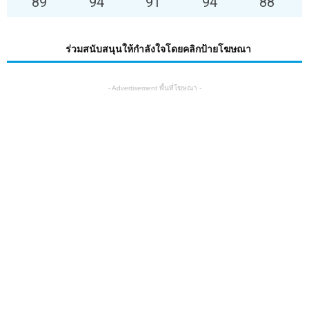
89
°
94
°
91
°
94
°
88
°
ร่วมสนับสนุนให้กำลังใจโดยคลิกป้ายโฆษณา
- Advertisement พื้นที่โฆษณา -