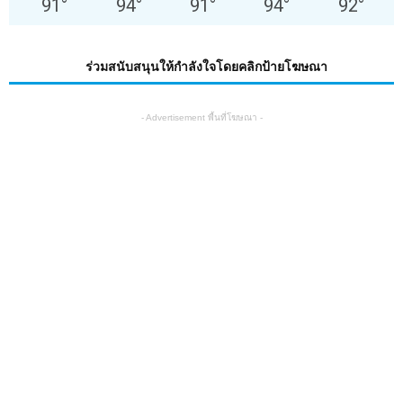
91
°
94
°
91
°
94
°
92
°
ร่วมสนับสนุนให้กำลังใจโดยคลิกป้ายโฆษณา
- Advertisement พื้นที่โฆษณา -