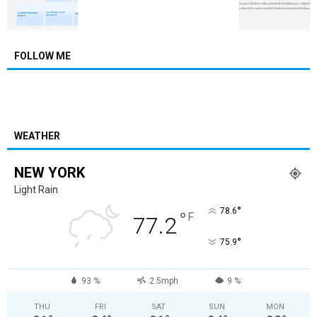
FOLLOW ME
WEATHER
NEW YORK
Light Rain
°
78.6
°
F
77.2
°
75.9
93 %
2.5mph
9 %
THU
FRI
SAT
SUN
MON