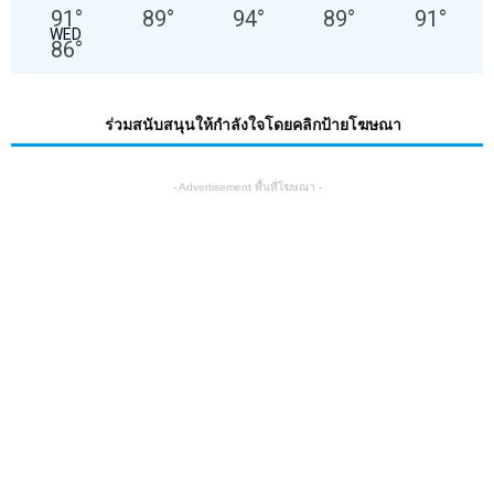
91
°
89
°
94
°
89
°
91
°
WED
86
°
ร่วมสนับสนุนให้กำลังใจโดยคลิกป้ายโฆษณา
- Advertisement พื้นที่โฆษณา -