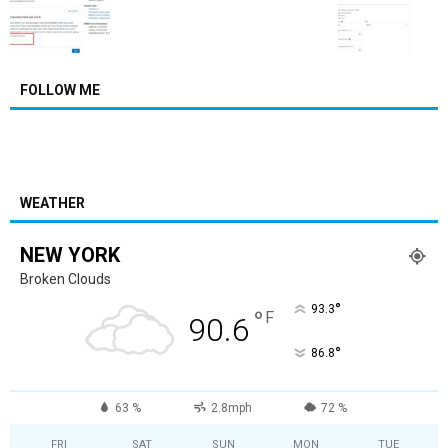
FOLLOW ME
WEATHER
NEW YORK
Broken Clouds
°
93.3
°
F
90.6
°
86.8
63 %
2.8mph
72 %
FRI
SAT
SUN
MON
TUE