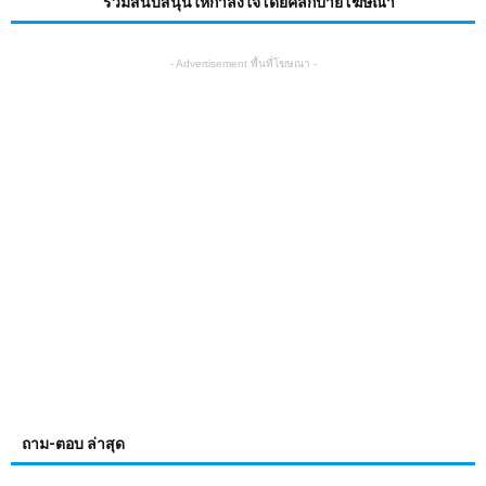
ร่วมสนับสนุนให้กำลังใจโดยคลิกป้ายโฆษณา
- Advertisement พื้นที่โฆษณา -
ถาม-ตอบ ล่าสุด