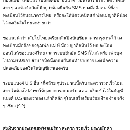
พอเงินเข้าไทยแล้ว โอนส่งต่อข้ามธนาคารอื่นในไทยได้รวดเร็วทันที
ง่าย ๆ แต่ข้อจัดกัดก็มีอยู่ว่าต้องยืนยัน SMS ทางมือถือเบอร์ที่ลง
ทะเบียนไว้กับธนาคารไทย หรือจะให้บัตรเดบิตแก่ พ่อแม่ญาติพี่น้อง
ไว้กดเงินในไทยจะง่ายกว่า
ขอแนะนำว่ากลับไปไทยเตรียมตัวเปิดบัญชีธนาคารกรุงเทพไว้ ลง
ทะเบียนมือถือของคุณพ่อ แม่ พี่ น้อง ญาติสนิทไว้ พอ จะโอน
ออนไลน์ของแบงค์ไทย เวลาระบบยืนยัน SMS ก็ไลน์ หรือ เฟชบุค
ไปถามรหัสเอา ลำบากนิดนึงตอนยืนยันทำรายการ แต่เพื่อความ
ปลอดภัยของเงินในบัญชีเราเองครับ
ระบบแบงค์ U.S อื่น ๆก็คล้าย ๆประมาณนี้ครับ สะดวกรวดเร็วโอน
ง่าย ไม่ต้องไปสาขาให้ยุ่งยากกรอกฟอร์ม แค่เอาเงินเข้าไว้ในบัญชี
แบงค์ U.S ของเราเอง แล้วก็คลิก ๆโอนเสร็จเรียบร้อย ง๊าย ง่าย จริง
ๆ เชียว (^-^)
ส่งเงินจากประเทศสหรัฐอเมริกา สะดวก รวดเร็ว ประหยัดค่า