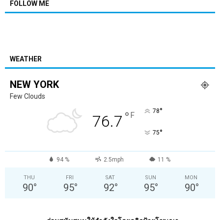
FOLLOW ME
WEATHER
NEW YORK
Few Clouds
°
78
°
F
76.7
°
75
94 %
2.5mph
11 %
THU
FRI
SAT
SUN
MON
90
°
95
°
92
°
95
°
90
°