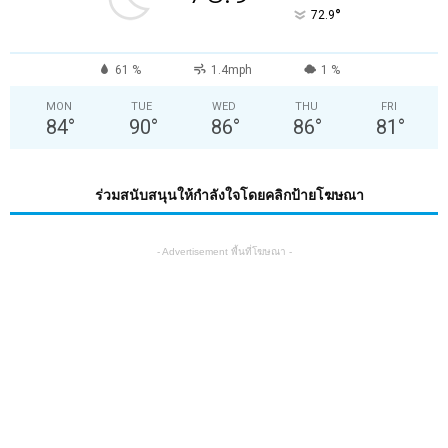
°
72.9
61 %
1.4mph
1 %
MON
TUE
WED
THU
FRI
84
°
90
°
86
°
86
°
81
°
ร่วมสนับสนุนให้กำลังใจโดยคลิกป้ายโฆษณา
- Advertisement พื้นที่โฆษณา -