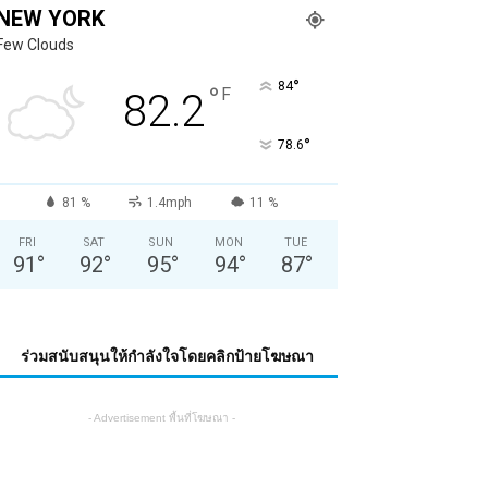
NEW YORK
Few Clouds
°
84
°
F
82.2
°
78.6
81 %
1.4mph
11 %
FRI
SAT
SUN
MON
TUE
91
°
92
°
95
°
94
°
87
°
ร่วมสนับสนุนให้กำลังใจโดยคลิกป้ายโฆษณา
- Advertisement พื้นที่โฆษณา -