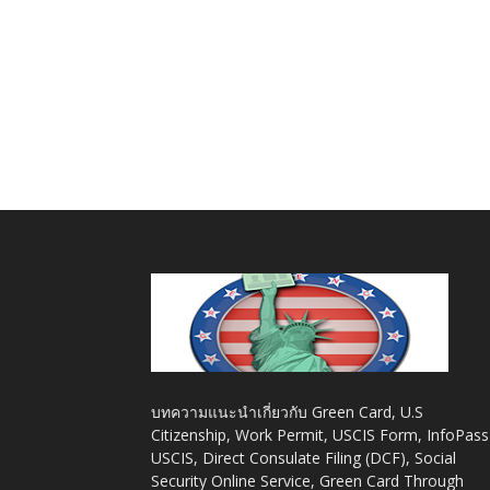
บทความแนะนำเกี่ยวกับ Green Card, U.S
Citizenship, Work Permit, USCIS Form, InfoPass
USCIS, Direct Consulate Filing (DCF), Social
Security Online Service, Green Card Through