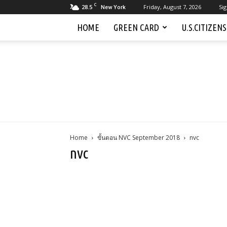
C
28.5
Friday, August 7, 2026
Sig
New York
HOME
GREEN CARD
U.S.CITIZEN
Home
ขั้นตอน NVC September 2018
nvc
nvc